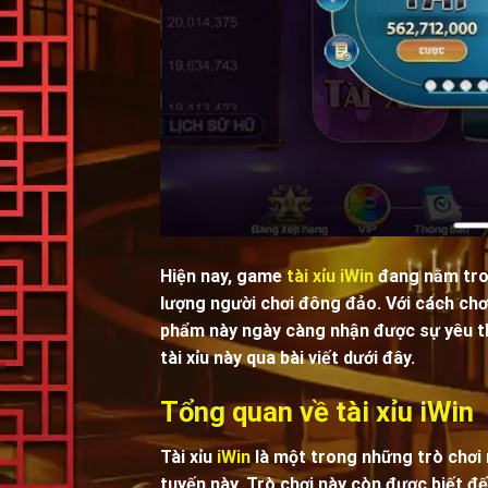
Hiện nay, game
tài xỉu iWin
đang nằm tron
lượng người chơi đông đảo. Với cách chơi
phẩm này ngày càng nhận được sự yêu thí
tài xỉu này qua bài viết dưới đây.
Tổng quan về tài xỉu iWin
Tài xỉu
iWin
là một trong những trò chơi 
tuyến này. Trò chơi này còn được biết đế