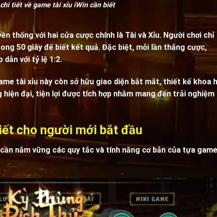
chi tiết về game tài xỉu iWin cần biết
yền thống với hai cửa cược chính là Tài và Xỉu. Người chơi chỉ
ong 50 giây để biết kết quả. Đặc biệt, mỗi lần thắng cược,
dẫn với tỷ lệ 1:2.
ame tài xỉu này còn sở hữu giao diện bắt mắt, thiết kế khoa 
hiện đại, tiện lợi được tích hợp nhằm mang đến trải nghiệm
 tiết cho người mới bắt đầu
i cần nắm vững các quy tắc và tính năng cơ bản của tựa gam