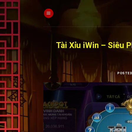
Skip
to
content
Tài Xỉu iWin – Siêu
POSTE