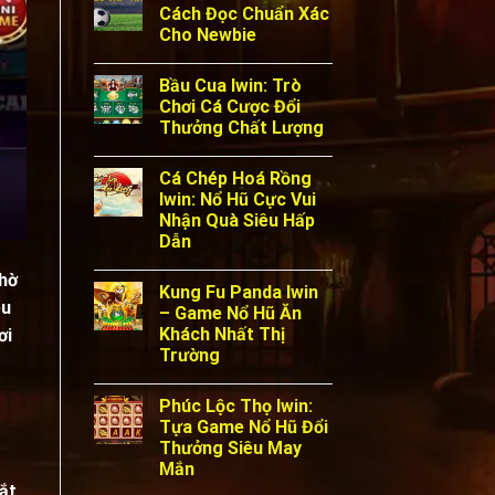
Cách Đọc Chuẩn Xác
Cho Newbie
Bầu Cua Iwin: Trò
Chơi Cá Cược Đổi
Thưởng Chất Lượng
Cá Chép Hoá Rồng
Iwin: Nổ Hũ Cực Vui
Nhận Quà Siêu Hấp
Dẫn
nhờ
Kung Fu Panda Iwin
êu
– Game Nổ Hũ Ăn
Khách Nhất Thị
ơi
Trường
Phúc Lộc Thọ Iwin:
Tựa Game Nổ Hũ Đổi
Thưởng Siêu May
Mắn
ắt,