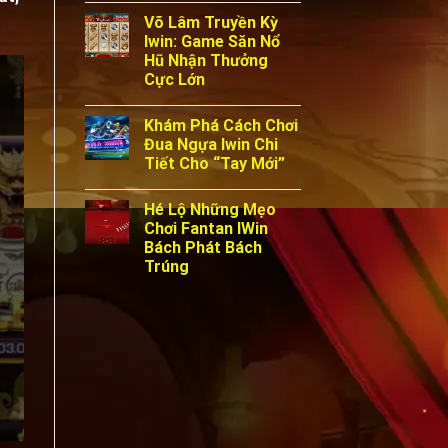
Võ Lâm Truyền Kỳ
Iwin: Game Săn Nổ
Hũ Nhận Thưởng
Cực Lớn
Khám Phá Cách Chơi
Đua Ngựa Iwin Chi
Tiết Cho “Tay Mới”
Hé Lộ Những Mẹo
Chơi Fantan IWin
Bách Phát Bách
Trúng