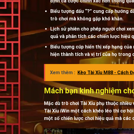
định cá cược chính xác hơn thông qua
Biểu tượng dấu “?” cung cấp hướng dẫn
trò chơi mà không gặp khó khăn.
Lịch sử phiên cho phép người chơi xem
quả và phân tích các chiến lược hiệu q
Biểu tượng cúp hiển thị xếp hạng của 
hiện thành tích và vị trí của họ trong
Xem thêm :
Kèo Tài Xỉu M88 - Cách 
Mách bạn kinh nghiệm chơi
Mặc dù trò chơi Tài Xỉu phụ thuộc nhiề
Tài Xỉu iWin một cách khéo léo thì cơ hộ
một số chiến lược chơi hiệu quả mà các 