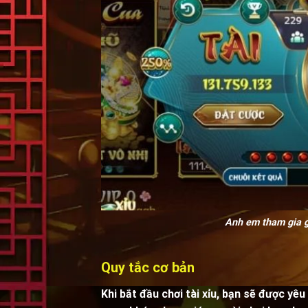
Anh em tham gia ga
Quy tắc cơ bản
Khi bắt đầu chơi tài xỉu, bạn sẽ được 