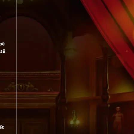
a
 sẽ
 sẽ
ết