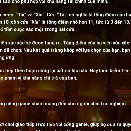
n sao cho phù hợp với khả năng tài chính của mình.
n cược: “Tài” và “Xỉu”. Cửa “Tài” có nghĩa là tổng điểm của b
 18, còn cửa “Xỉu” là tổng điểm nhỏ hơn 11, tức từ 3 đến 10.
ố tiền cược vào một trong hai cửa.
viên xúc xắc sẽ được tung ra. Tổng điểm của ba viên xúc xắc
n đã chọn. Nếu kết quả trùng khớp với lựa chọn của bạn, bạn
ng ứng.
c tiếp theo hoặc dừng lại bất cứ lúc nào. Hãy luôn kiểm tra
g phạm vi khả năng chi trả của bạn.
rong cổng game nhằm mang đến cho người chơi trải nghiệm
 chơi giao tiếp trực tiếp với cổng game, giúp họ đưa ra quy