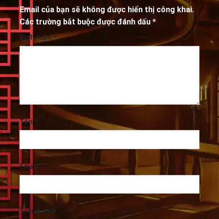
Email của bạn sẽ không được hiển thị công khai.
Các trường bắt buộc được đánh dấu
*
Bình luận
*
Tên
*
Email
*
Trang web