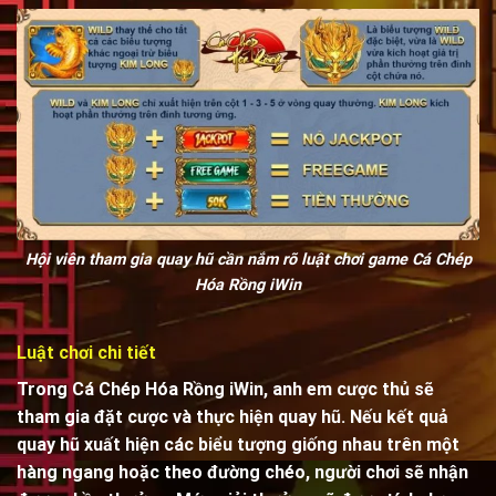
Hội viên tham gia quay hũ cần nắm rõ luật chơi game Cá Chép
Hóa Rồng iWin
Luật chơi chi tiết
Trong Cá Chép Hóa Rồng iWin, anh em cược thủ sẽ
tham gia đặt cược và thực hiện quay hũ. Nếu kết quả
quay hũ xuất hiện các biểu tượng giống nhau trên một
hàng ngang hoặc theo đường chéo, người chơi sẽ nhận