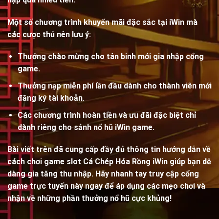
Một số chương trình khuyến mãi đặc sắc tại iWin mà
các cược thủ nên lưu ý:
Thưởng chào mừng cho tân binh mới gia nhập cổng
game.
Thưởng nạp miễn phí lần đầu dành cho thành viên mới
đăng ký tài khoản.
Các chương trình hoàn tiền và ưu đãi đặc biệt chỉ
dành riêng cho sảnh nổ hũ iWin game.
Bài viết trên đã cung cấp đầy đủ thông tin hướng dẫn về
cách chơi game slot Cá Chép Hóa Rồng iWin giúp bạn dễ
dàng gia tăng thu nhập. Hãy nhanh tay truy cập cổng
game trực tuyến này ngay để áp dụng các mẹo chơi và
nhận về những phần thưởng nổ hũ cực khủng!