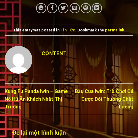
This entry was posted in
Tin Tức
. Bookmark the
permalink
.
CONTENT
Kung Fu Panda Iwin – Game
Bầu Cua Iwin: Trò Chơi Cá
Nổ Hũ Ăn Khách Nhất Thị
Cược Đổi Thưởng Chất
Trường
Lượng
Để lại một bình luận