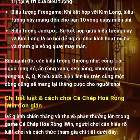
trị tại vị trí của biểu tượng.
Biểu tượng Freegame
: Khi kết hợp với Kim Long, biểu
tượng này mang đến cho bạn 10 vòng quay miễn phí.
Biểu tượng Jackpot
: Sự kết hợp giữa biểu tượng này
và Kim Long là cơ hội để người chơi kích hoạt nổ hũ
và tham gia vòng quay may mắn.
Bên cạnh đó, các biểu tượng thường như: cổng trời,
ngọc rồng đỏ, ấn rồng xanh, sen hồng, chuông bạc,
đồng xu, A, Q, K nếu xuất hiện liền kề trên cùng một
dòng cũng sẽ mang lại thắng cược cho người chơi.
Chi tiết luật & cách chơi Cá Chép Hoá Rồng
iWin đơn giản
Để giành chiến thắng và thu về phần thưởng lớn trong
game Cá Chép Hóa Rồng iWin, người chơi cần hiểu rõ
luật chơi và cách thức tham gia chi tiết dưới đây: