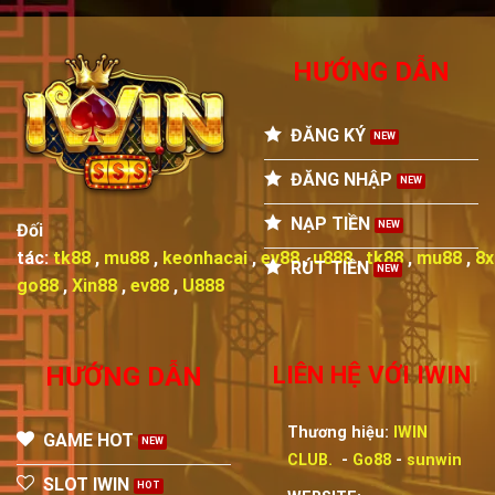
HƯỚNG DẪN
ĐĂNG KÝ
ĐĂNG NHẬP
NẠP TIỀN
Đối
tác:
tk88
,
mu88
,
keonhacai
,
ev88
,
u888
,
tk88
,
mu88
,
8x
RÚT TIỀN
go88
,
Xin88
,
ev88
,
U888
LIÊN HỆ VỚI IWIN
HƯỚNG DẪN
Thương hiệu:
IWIN
GAME HOT
CLUB.
-
Go88
-
sunwin
SLOT IWIN